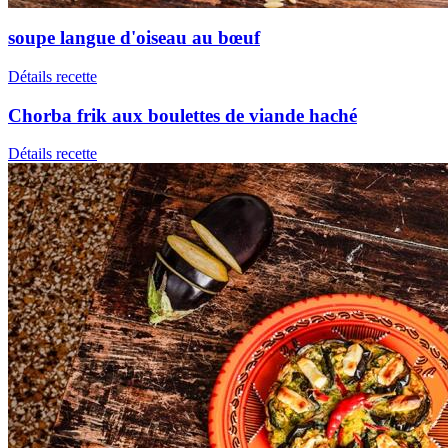
soupe langue d'oiseau au bœuf
Détails recette
Chorba frik aux boulettes de viande haché
Détails recette