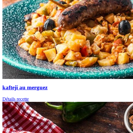
kafteji au merguez
Détails recette