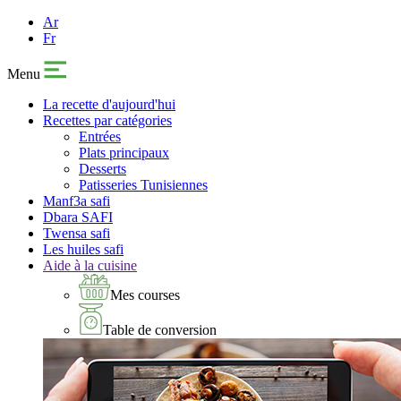
Ar
Fr
Menu
La recette d'aujourd'hui
Recettes par catégories
Entrées
Plats principaux
Desserts
Patisseries Tunisiennes
Manf3a safi
Dbara SAFI
Twensa safi
Les huiles safi
Aide à la cuisine
Mes courses
Table de conversion