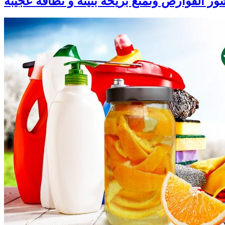
ر القوارص وتمتّع بريحة بنينة و نظافة عجيبة