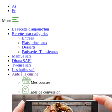
Ar
Fr
Menu
La recette d'aujourd'hui
Recettes par catégories
Entrées
Plats principaux
Desserts
Patisseries Tunisiennes
Manf3a safi
Dbara SAFI
Twensa safi
Les huiles safi
Aide à la cuisine
Mes courses
Table de conversion