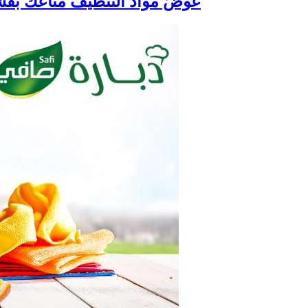
عوضّ مواد التنظيف متاعك بقشو