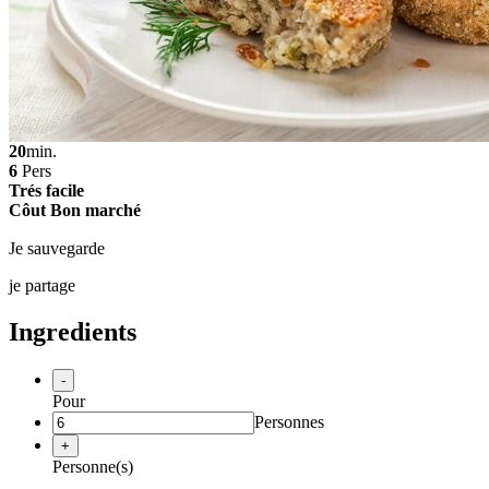
20
min.
6
Pers
Trés facile
Côut Bon marché
Je sauvegarde
je partage
Ingredients
-
Pour
Personnes
+
Personne(s)