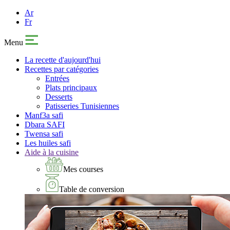
Ar
Fr
Menu
La recette d'aujourd'hui
Recettes par catégories
Entrées
Plats principaux
Desserts
Patisseries Tunisiennes
Manf3a safi
Dbara SAFI
Twensa safi
Les huiles safi
Aide à la cuisine
Mes courses
Table de conversion