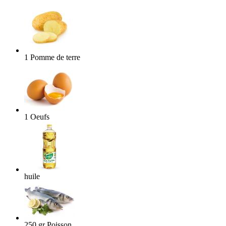
1
Pomme de terre
1
Oeufs
huile
250
gr
Poisson