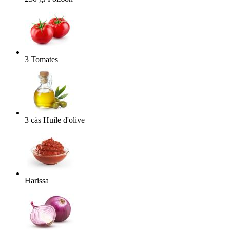
3
Tomates
3
càs
Huile d'olive
Harissa