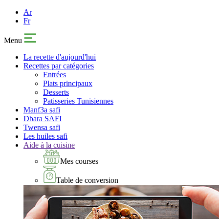
Ar
Fr
Menu
La recette d'aujourd'hui
Recettes par catégories
Entrées
Plats principaux
Desserts
Patisseries Tunisiennes
Manf3a safi
Dbara SAFI
Twensa safi
Les huiles safi
Aide à la cuisine
Mes courses
Table de conversion