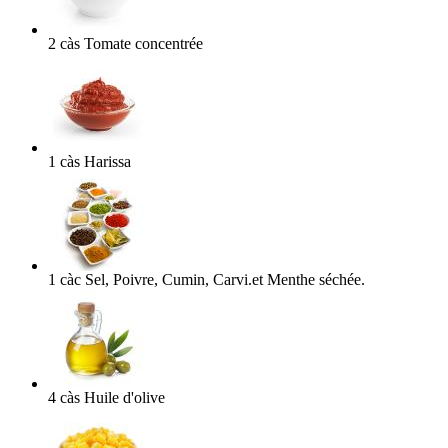
2
càs
Tomate concentrée
1
càs
Harissa
1
càc
Sel, Poivre, Cumin, Carvi.et Menthe séchée.
4
càs
Huile d'olive