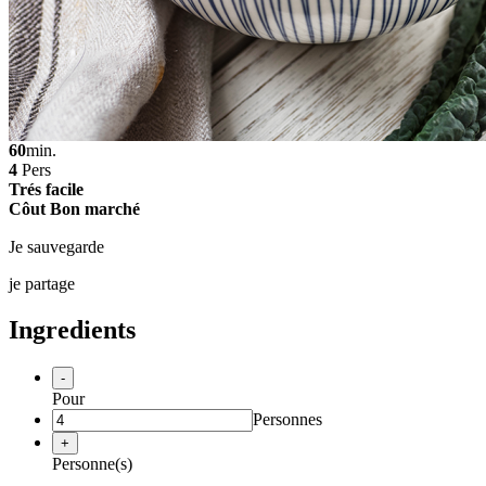
60
min.
4
Pers
Trés facile
Côut Bon marché
Je sauvegarde
je partage
Ingredients
-
Pour
Personnes
+
Personne(s)