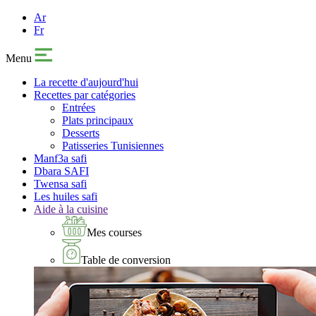
Ar
Fr
Menu
La recette d'aujourd'hui
Recettes par catégories
Entrées
Plats principaux
Desserts
Patisseries Tunisiennes
Manf3a safi
Dbara SAFI
Twensa safi
Les huiles safi
Aide à la cuisine
Mes courses
Table de conversion