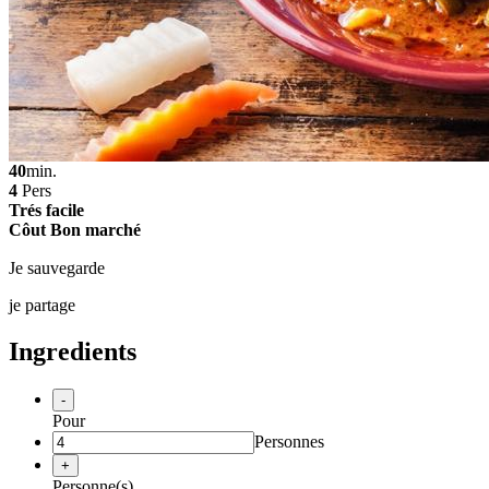
40
min.
4
Pers
Trés facile
Côut Bon marché
Je sauvegarde
je partage
Ingredients
-
Pour
Personnes
+
Personne(s)