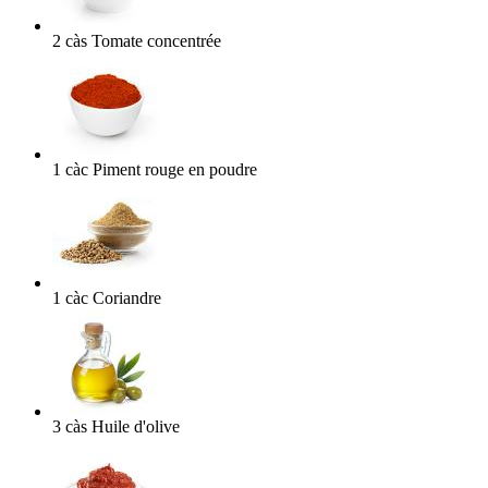
2
càs
Tomate concentrée
1
càc
Piment rouge en poudre
1
càc
Coriandre
3
càs
Huile d'olive