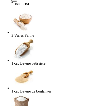
Personne(s)
3
Verres
Farine
1
càc
Levure pâtissière
1
càc
Levure de boulanger