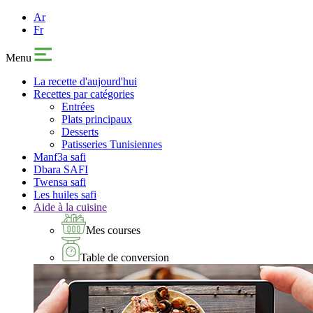
Ar
Fr
Menu
La recette d'aujourd'hui
Recettes par catégories
Entrées
Plats principaux
Desserts
Patisseries Tunisiennes
Manf3a safi
Dbara SAFI
Twensa safi
Les huiles safi
Aide à la cuisine
Mes courses
Table de conversion