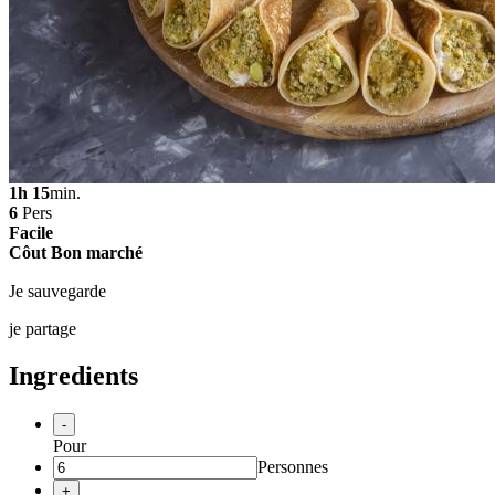
1
h
15
min.
6
Pers
Facile
Côut Bon marché
Je sauvegarde
je partage
Ingredients
-
Pour
Personnes
+