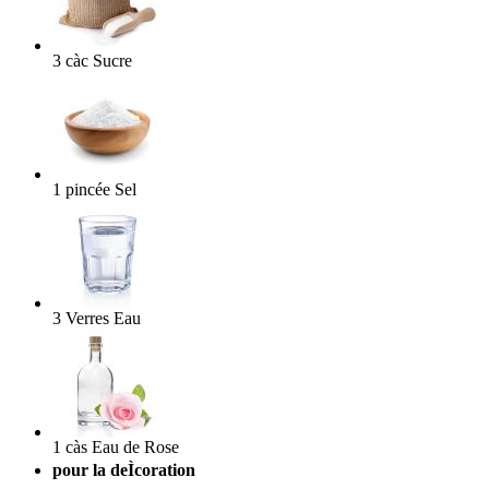
3
càc
Sucre
1
pincée
Sel
3
Verres
Eau
1
càs
Eau de Rose
pour la deÌcoration