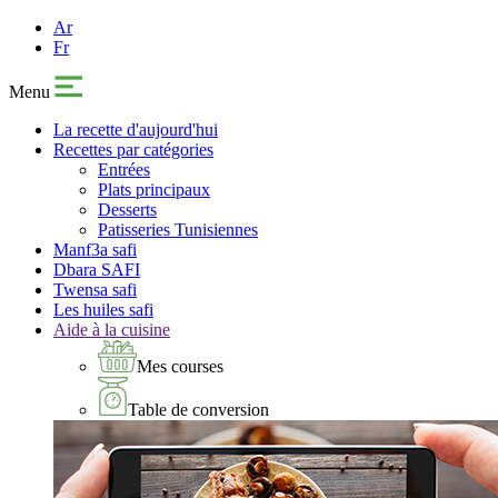
Ar
Fr
Menu
La recette d'aujourd'hui
Recettes par catégories
Entrées
Plats principaux
Desserts
Patisseries Tunisiennes
Manf3a safi
Dbara SAFI
Twensa safi
Les huiles safi
Aide à la cuisine
Mes courses
Table de conversion