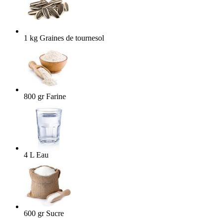
1
kg
Graines de tournesol
800
gr
Farine
4
L
Eau
600
gr
Sucre