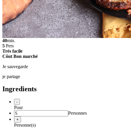
40
min.
5
Pers
Trés facile
Côut Bon marché
Je sauvegarde
je partage
Ingredients
-
Pour
Personnes
+
Personne(s)