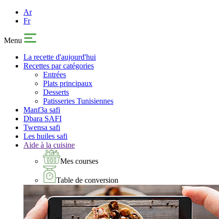
Ar
Fr
Menu
La recette d'aujourd'hui
Recettes par catégories
Entrées
Plats principaux
Desserts
Patisseries Tunisiennes
Manf3a safi
Dbara SAFI
Twensa safi
Les huiles safi
Aide à la cuisine
Mes courses
Table de conversion