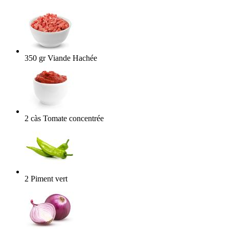
350
gr
Viande Hachée
2
càs
Tomate concentrée
2
Piment vert