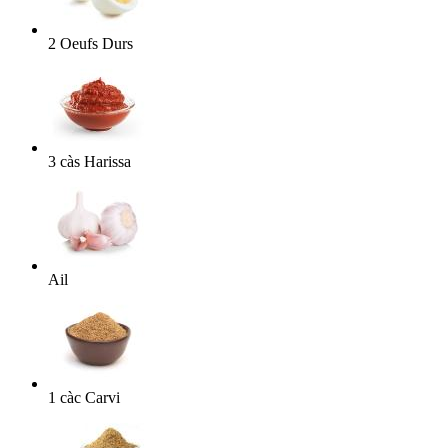
2
Oeufs Durs
3
càs
Harissa
Ail
1
càc
Carvi