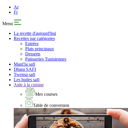
Ar
Fr
Menu
La recette d'aujourd'hui
Recettes par catégories
Entrées
Plats principaux
Desserts
Patisseries Tunisiennes
Manf3a safi
Dbara SAFI
Twensa safi
Les huiles safi
Aide à la cuisine
Mes courses
Table de conversion