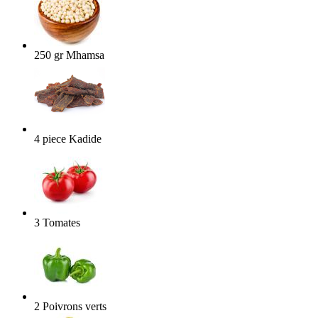
250
gr
Mhamsa
4
piece
Kadide
3
Tomates
2
Poivrons verts