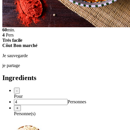
60
min.
4
Pers
Trés facile
Côut Bon marché
Je sauvegarde
je partage
Ingredients
-
Pour
Personnes
+
Personne(s)