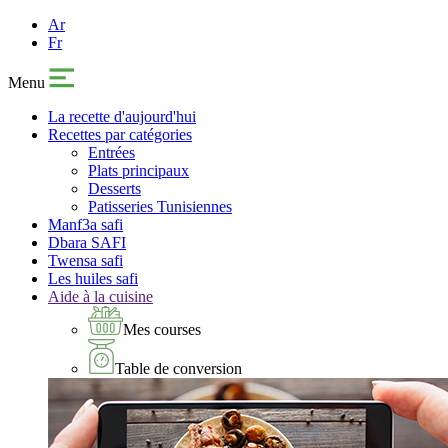
Ar
Fr
Menu
La recette d'aujourd'hui
Recettes par catégories
Entrées
Plats principaux
Desserts
Patisseries Tunisiennes
Manf3a safi
Dbara SAFI
Twensa safi
Les huiles safi
Aide à la cuisine
Mes courses
Table de conversion