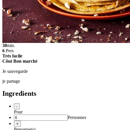
30
min.
6
Pers
Trés facile
Côut Bon marché
Je sauvegarde
je partage
Ingredients
-
Pour
Personnes
+
Personne(s)