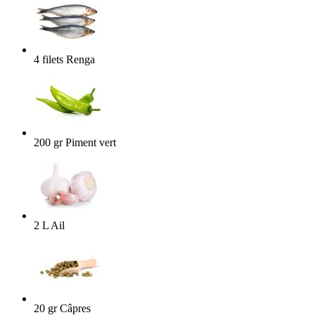
4
filets
Renga
200
gr
Piment vert
2
L
Ail
20
gr
Câpres