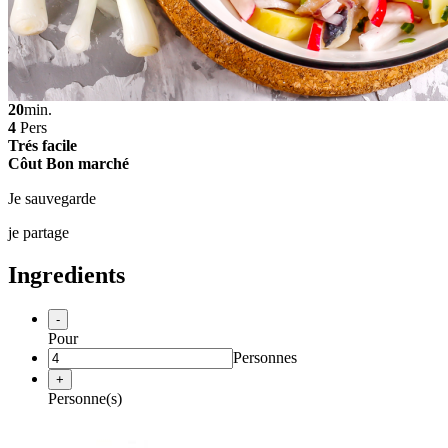
20
min.
4
Pers
Trés facile
Côut Bon marché
Je sauvegarde
je partage
Ingredients
-
Pour
Personnes
+
Personne(s)