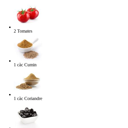
2
Tomates
1
càc
Cumin
1
càc
Coriandre