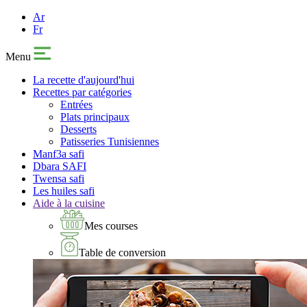
Ar
Fr
Menu
La recette d'aujourd'hui
Recettes par catégories
Entrées
Plats principaux
Desserts
Patisseries Tunisiennes
Manf3a safi
Dbara SAFI
Twensa safi
Les huiles safi
Aide à la cuisine
Mes courses
Table de conversion