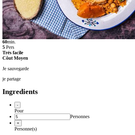
60
min.
5
Pers
Trés facile
Côut Moyen
Je sauvegarde
je partage
Ingredients
-
Pour
Personnes
+
Personne(s)