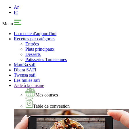
Ar
Fr
Menu
La recette d'aujourd'hui
Recettes par catégories
Entrées
Plats principaux
Desserts
Patisseries Tunisiennes
Manf3a safi
Dbara SAFI
Twensa safi
Les huiles safi
Aide à la cuisine
Mes courses
Table de conversion