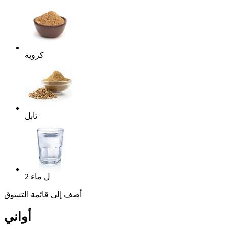
كروية
تابل
ل
ماء
2
أضف إلى قائمة التسوق
أواني