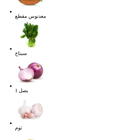
معدنوس مقطع
سبناخ
بصل
1
ثوم