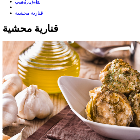
طبق رئيسي
قنارية محشية
قنارية محشية