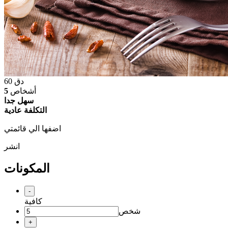
دق
60
أشخاص
5
سهل جدا
التكلفة عادية
اضفها الي قائمتي
انشر
المكونات
-
كافية
شخص
+