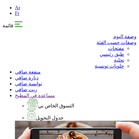
Ar
Fr
قائمة
وصفة اليوم
وصفات حسب الفئة
مفتحات
طبق رئيسي
تحلية
حلويات تونسية
منفعة صافي
دبارة صافي
توانسة صافي
زيت صافي
مساعدة في المطبخ
التسوق الخاص بي
جدول التحويل