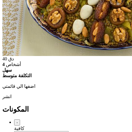
دق
40
أشخاص
4
سهل
التكلفة متوسط
اضفها الي قائمتي
انشر
المكونات
-
كافية