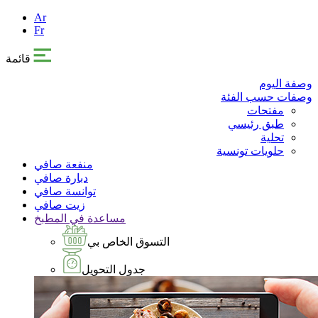
Ar
Fr
قائمة
وصفة اليوم
وصفات حسب الفئة
مفتحات
طبق رئيسي
تحلية
حلويات تونسية
منفعة صافي
دبارة صافي
توانسة صافي
زيت صافي
مساعدة في المطبخ
التسوق الخاص بي
جدول التحويل