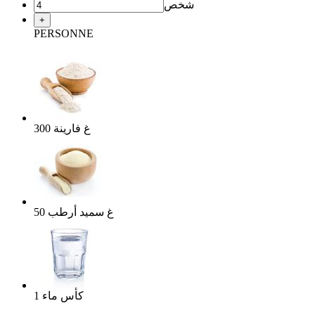
شخص
+
PERSONNE
غ
فارينة
300
غ
سميد أرطب
50
كأس
ماء
1