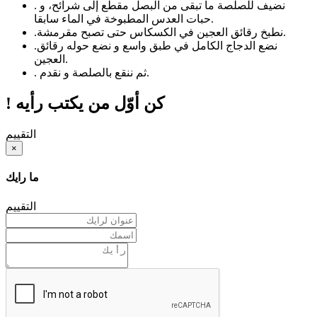
نضيف للصلصة ما تبقى من البصل مقطع إلى شرائح، و
.
حبات العدس المطبوخة في الماء سابقا.
نطبخ رقائق العجين في الكسكاس حتى تصبح مقرمشة.
.
نضع الدجاج الكامل في طبق واسع و نضع حوله رقائق
.
العجين.
ثم ننقع بالصلصة و نقدم.
.
! كن أوّل من يكتب رأيه
التقييم
×
ما رايك
التقييم