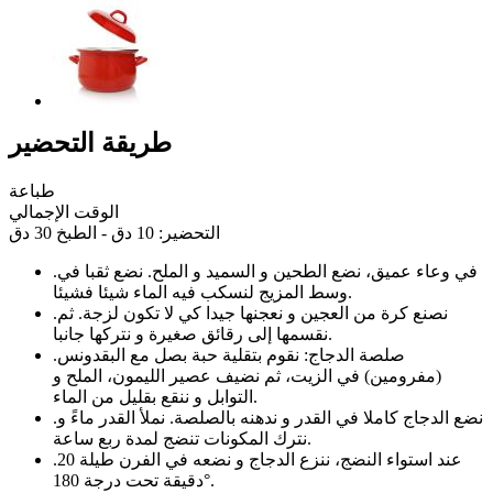
طريقة التحضير
طباعة
الوقت الإجمالي
التحضير: 10 دق - الطبخ 30 دق
في وعاء عميق، نضع الطحين و السميد و الملح. نضع ثقبا في
.
وسط المزيج لنسكب فيه الماء شيئا فشيئا.
نصنع كرة من العجين و نعجنها جيدا كي لا تكون لزجة. ثم
.
نقسمها إلى رقائق صغيرة و نتركها جانبا.
صلصة الدجاج: نقوم بتقلية حبة بصل مع البقدونس
.
(مفرومين) في الزيت، ثم نضيف عصير الليمون، الملح و
التوابل و ننقع بقليل من الماء.
نضع الدجاج كاملا في القدر و ندهنه بالصلصة. نملأ القدر ماءً و
.
نترك المكونات تنضج لمدة ربع ساعة.
عند استواء النضج، ننزع الدجاج و نضعه في الفرن طيلة 20
.
دقيقة تحت درجة 180°.