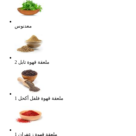
معدنوس
ملعقة قهوة
تابل
2
ملعقة قهوة
فلفل أكحل
1
ملعقة قهوة
زعفران
1