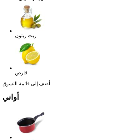
زيت زيتون
قارص
أضف إلى قائمة التسوق
أواني