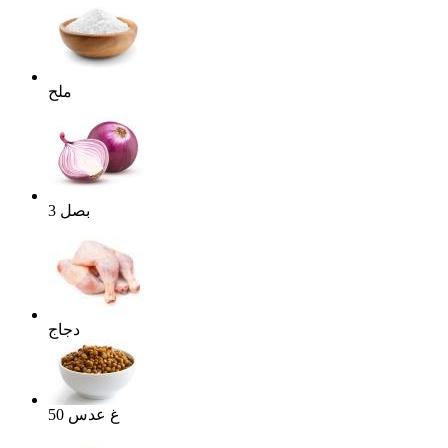
ملح
بصل
3
دجاج
غ
عدس
50