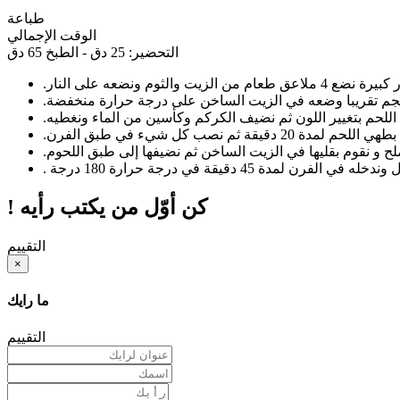
طباعة
الوقت الإجمالي
التحضير: 25 دق - الطبخ 65 دق
.
.
.
.
.
.
! كن أوّل من يكتب رأيه
التقييم
×
ما رايك
التقييم