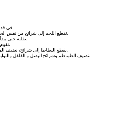
في قدر كبيرة نضع 4 ملاعق طعام من الزيت والثوم ونضعه على النار.
نقطع اللحم إلى شرائح من نفس الحجم تقريبا وضعه في الزيت الساخن على درجة حرارة منخفضة.
نقلبه حتى يبدأ اللحم بتغيير اللون ثم نضيف الكركم وكأسين من الماء ونغطيه.
نقوم بطهي اللحم لمدة 20 دقيقة ثم نصب كل شيء في طبق الفرن.
نقطع البطاطا إلى شرائح، نضيف الملح و نقوم بقليها في الزيت الساخن ثم نضيفها إلى طبق اللحوم.
نضيف الطماطم وشرائح البصل و الفلفل والتوابل وندخله في الفرن لمدة 45 دقيقة في درجة حرارة 180 درجة.