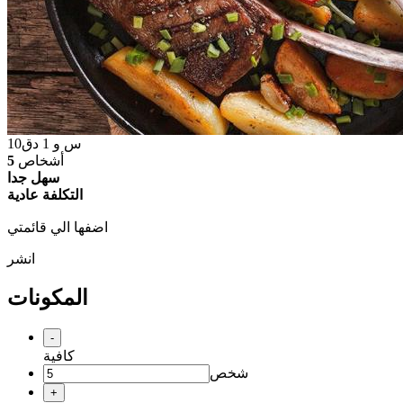
س و
1
دق
10
أشخاص
5
سهل جدا
التكلفة عادية
اضفها الي قائمتي
انشر
المكونات
-
كافية
شخص
+