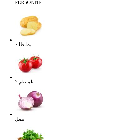
PERSONNE
بطاطا
3
طماطم
3
بصل