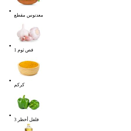
معدنوس مقطع
فص
ثوم
1
كركم
فلفل أخظر
3