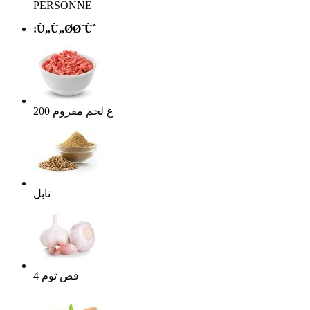
PERSONNE
:Ù„Ù„Ø­Ø´Ùˆ
غ
لحم مفروم
200
تابل
فص
ثوم
4