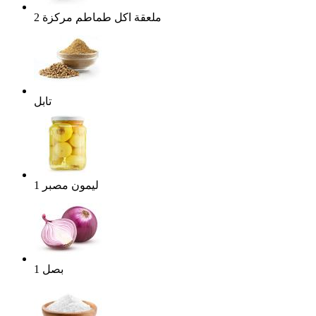
ملعقة اكل
طماطم مركزة
2
تابل
ليمون مصبر
1
بصل
1