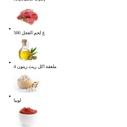
غ
لحم العجل
500
ملعقة اكل
زيت زيتون
4
لوبيا