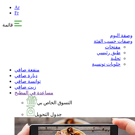
Ar
Fr
قائمة
وصفة اليوم
وصفات حسب الفئة
مفتحات
طبق رئيسي
تحلية
حلويات تونسية
منفعة صافي
دبارة صافي
توانسة صافي
زيت صافي
مساعدة في المطبخ
التسوق الخاص بي
جدول التحويل