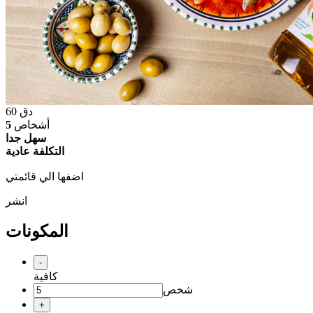
دق
60
أشخاص
5
سهل جدا
التكلفة عادية
اضفها الي قائمتي
انشر
المكونات
-
كافية
شخص
+