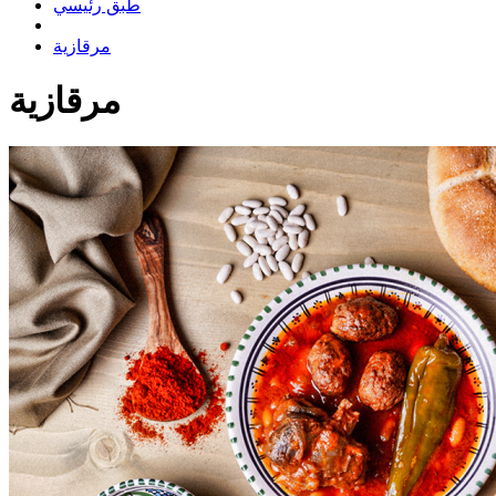
طبق رئيسي
مرقازية
مرقازية