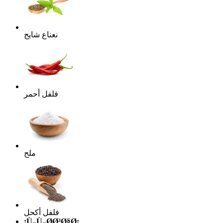
نعناع شايح
فلفل أحمر
ملح
فلفل أكحل
:Ù„Ù„Ø­Ø³Ø§Ø¡