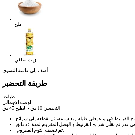
ملح
زيت صافي
أضف إلى قائمة التسوق
طريقة التحضير
طباعة
الوقت الإجمالي
التحضير: 10 دق - الطبخ 45 دق
خ القرنيط في ماء يغلي طيلة ربع ساعة، ثم نقطعه إلى شرائح
.
در ثم نقلًّي شرائح القرنيط و البصل المفروم لمدة 5 دقائق
.
ثم نضيف الثوم المفروم.
.