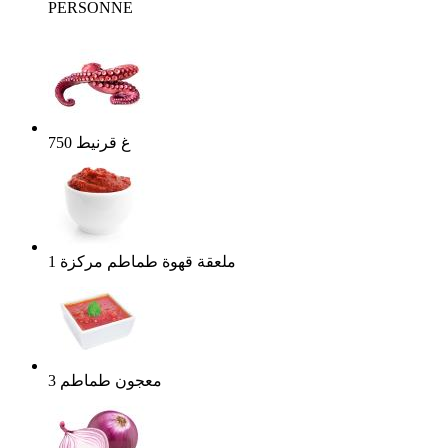
PERSONNE
غ
قرنيط
750
ملعقة قهوة
طماطم مركزة
1
معجون طماطم
3