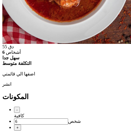
دق
55
أشخاص
6
سهل جدا
التكلفة متوسط
اضفها الي قائمتي
انشر
المكونات
-
كافية
شخص
+