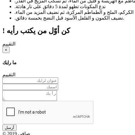
طم مع الهريسة و قليل من الماء، ثم نسكب المزيج في القدر
.
ندع المكونات تطهو لمدة 5 دقائق على نار هادئة
.
.
نضيف الكمون و الفلفل الأسود قبل النضج بخمسة دقائق.
.
! كن أوّل من يكتب رأيه
التقييم
×
ما رايك
التقييم
أرسل
© 2019 صافي