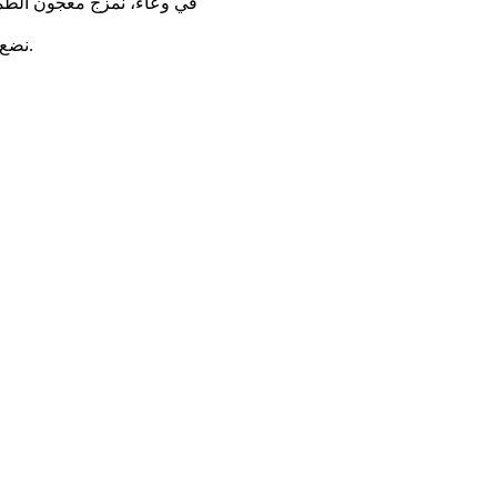
في وعاء، نمزج معجون الطما
نضع الكركم، الملح و الطماطم المركزة، ثم نضيف المزيد من الماء.