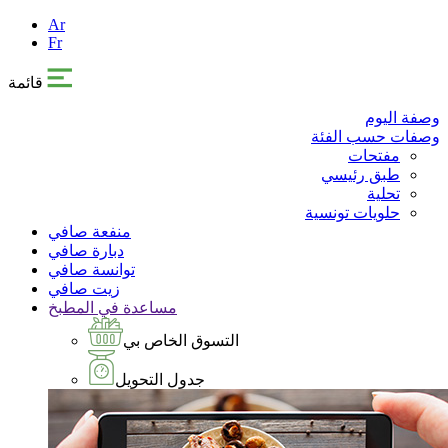
Ar
Fr
قائمة
وصفة اليوم
وصفات حسب الفئة
مفتحات
طبق رئيسي
تحلية
حلويات تونسية
منفعة صافي
دبارة صافي
توانسة صافي
زيت صافي
مساعدة في المطبخ
التسوق الخاص بي
جدول التحويل