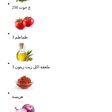
غ
حوت
250
طماطم
3
ملعقة اكل
زيت زيتون
3
هريسة