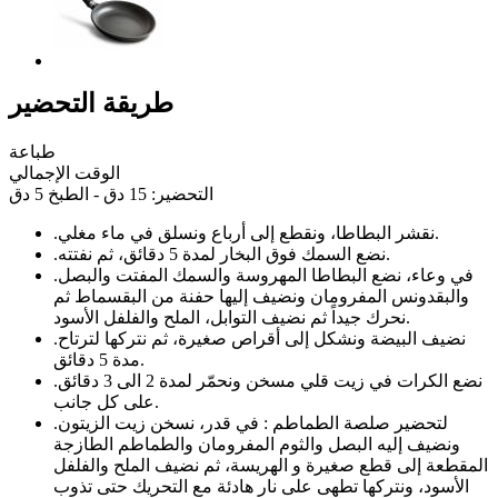
طريقة التحضير
طباعة
الوقت الإجمالي
التحضير: 15 دق - الطبخ 5 دق
نقشر البطاطا، ونقطع إلى أرباع ونسلق في ماء مغلي.
.
نضع السمك فوق البخار لمدة 5 دقائق، ثم نفتته.
.
في وعاء، نضع البطاطا المهروسة والسمك المفتت والبصل
.
والبقدونس المفرومان ونضيف إليها حفنة من البقسماط ثم
نحرك جيداً ثم نضيف التوابل، الملح والفلفل الأسود.
نضيف البيضة ونشكل إلى أقراص صغيرة، ثم نتركها لترتاح
.
مدة 5 دقائق.
نضع الكرات في زيت قلي مسخن ونحمّر لمدة 2 الى 3 دقائق
.
على كل جانب.
لتحضير صلصة الطماطم : في قدر، نسخن زيت الزيتون
.
ونضيف إليه البصل والثوم المفرومان والطماطم الطازجة
المقطعة إلى قطع صغيرة و الهريسة، ثم نضيف الملح والفلفل
الأسود، ونتركها تطهى على نار هادئة مع التحريك حتى تذوب