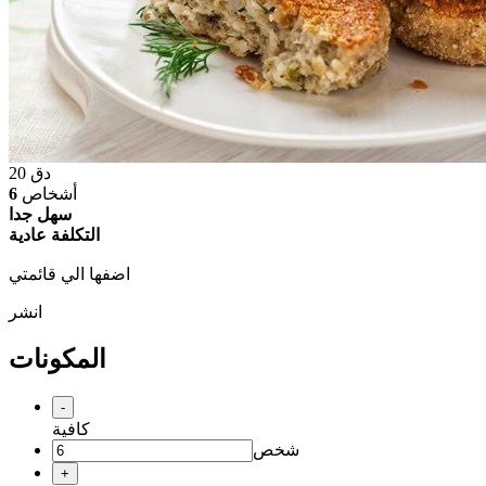
دق
20
أشخاص
6
سهل جدا
التكلفة عادية
اضفها الي قائمتي
انشر
المكونات
-
كافية
شخص
+