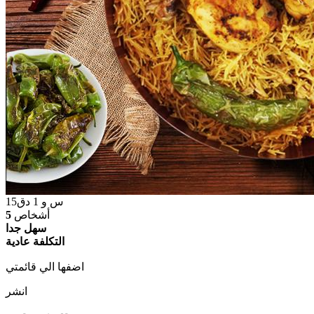
س و
1
دق
15
أشخاص
5
سهل جدا
التكلفة عادية
اضفها الي قائمتي
انشر