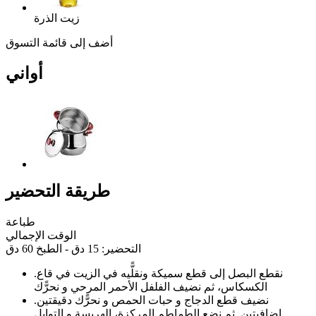
زيت الذرة
أضف إلى قائمة التسوق
أواني
طريقة التحضير
طباعة
الوقت الإجمالي
التحضير: 15 دق - الطبخ 60 دق
نقطع البصل إلى قطع سميكة ونقلًّيه في الزيت في قاع
.
الكسكاس، ثم نضيف الفلفل الأحمر المرحي و نحرًّك
نضيف قطع الدجاج و حبات الحمص و نحرًّك دقيقتين
.
إضافيتين. ثم نضع الطماطم المركزة، الهريسة و التوابل