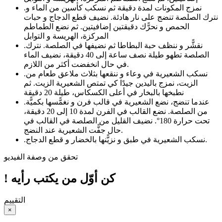
نمزج المكونات لمدة دقيقة ثم نسكب كأسين من الماء و
.
نترك الصلصة تنضج على نار هادئة. نضيف قطع الدجاج و حبات
الحمص و نحرًّك دقيقتين إضافيتين. ثم نضع الطماطم
المركزة، الهريسة و التوابل
نقشًّر و ننظف حبة البطاطا ثم نضيفها في الصلصة. نترك
.
الصلصة تطهو طيلة نصف ساعة إلى 40 دقيقة، نضيف الماء
في حال انخفضت أكثر من اللازم.
نسكب الشعيرية في وعاء و ننقعها بثلاث ملاعق طعام من
.
الزيت، نمزج باليدين جيدًا كي تمتص الشعيرية الزيت. ثم
نطبخها بالبخار في أعلى الكسكاس، طيلة 20 دقيقة
عندما تنضج، نضع الشعيرية في قالب فرن و نغمًّسها بكميًّة
.
من الصلصة. نضع القالب في الفرن لمدة 10 إلى 20 دقيقة،
تحت حرارة 180°. نضيف القليل من الصلصة في القالب في
حال جفًّت الشعيرية عند النضج.
نسكب الشعيرية في طبق و نزيًّنها بالخضار و قطع الدجاج.
.
تحقق من وصفة الفيديو
! كن أوّل من يكتب رأيه
التقييم
×