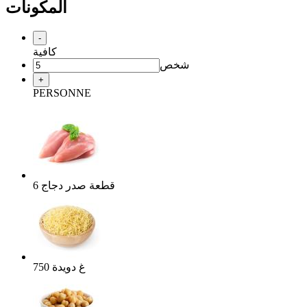
المكونات
-
كافية
شخص
+
PERSONNE
قطعة
صدر دجاج
6
غ
دويدة
750