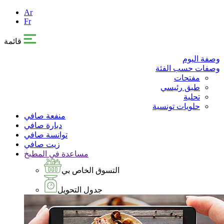
Ar
Fr
قائمة
وصفة اليوم
وصفات حسب الفئة
مفتحات
طبق رئيسي
تحلية
حلويات تونسية
منفعة صافي
دبارة صافي
توانسة صافي
زيت صافي
مساعدة في المطبخ
التسوق الخاص بي
جدول التحويل