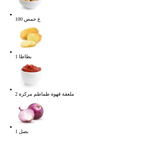
غ
حمص
100
بطاطا
1
ملعقة قهوة
طماطم مركزة
2
بصل
1