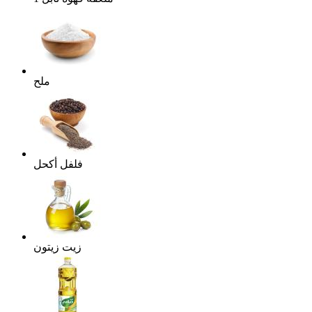
ملح
فلفل أكحل
زيت زيتون