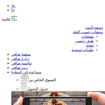
Ar
Fr
قائمة
وصفة اليوم
وصفات حسب الفئة
مفتحات
طبق رئيسي
تحلية
حلويات تونسية
منفعة صافي
دبارة صافي
توانسة صافي
زيت صافي
مساعدة في المطبخ
التسوق الخاص بي
جدول التحويل