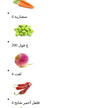
سفنارية
4
غ
فول
200
لفت
4
فلفل أحمر شايح
4