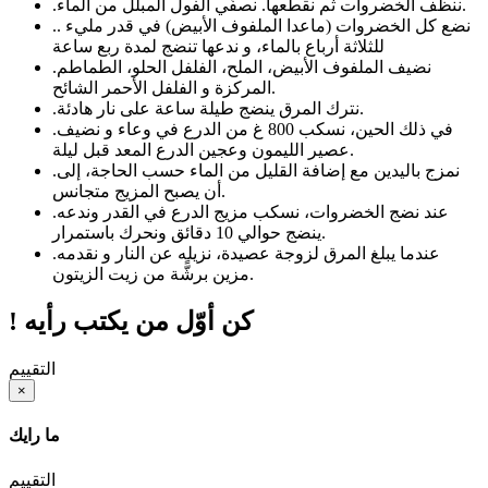
ننظف الخضروات ثم نقطعها. نصفُّي الفول المبلل من الماء.
.
. نضع كل الخضروات (ماعدا الملفوف الأبيض) في قدر مليء
.
للثلاثة أرباع بالماء، و ندعها تنضج لمدة ربع ساعة
نضيف الملفوف الأبيض، الملح، الفلفل الحلو، الطماطم
.
المركزة و الفلفل الأحمر الشائح.
نترك المرق ينضج طيلة ساعة على نار هادئة.
.
في ذلك الحين، نسكب 800 غ من الدرع في وعاء و نضيف
.
عصير الليمون وعجين الدرع المعد قبل ليلة.
نمزج باليدين مع إضافة القليل من الماء حسب الحاجة، إلى
.
أن يصبح المزيج متجانس.
عند نضج الخضروات، نسكب مزيج الدرع في القدر وندعه
.
ينضج حوالي 10 دقائق ونحرك باستمرار.
عندما يبلغ المرق لزوجة عصيدة، نزيله عن النار و نقدمه
.
مزين برشًّة من زيت الزيتون.
! كن أوّل من يكتب رأيه
التقييم
×
ما رايك
التقييم