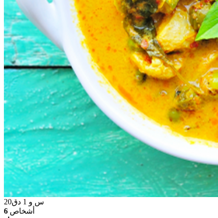
س و
1
دق
20
أشخاص
6