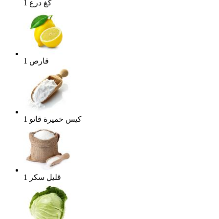
كغ
درع
1
قارص
1
كيس
خميرة قاتو
1
قليل
سكر
1