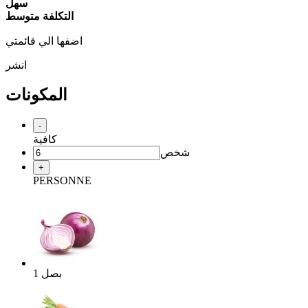
سهل
التكلفة متوسط
اضفها الي قائمتي
انشر
المكونات
-
كافية
شخص
+
PERSONNE
بصل
1