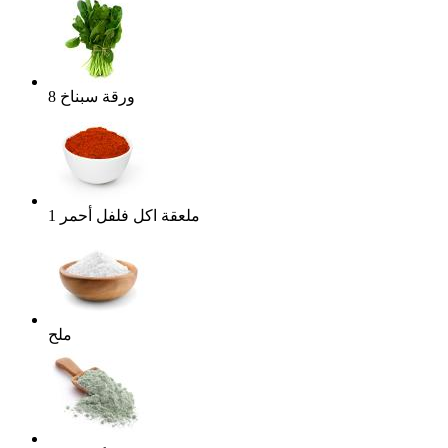
ورقة
سبناخ
8
ملعقة اكل
فلفل أحمر
1
ملح